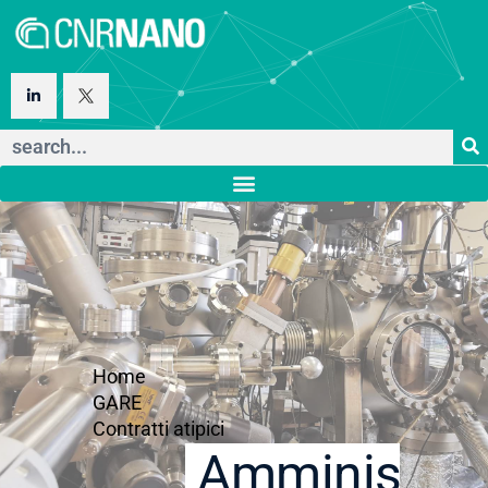
Home
GARE
Contratti atipici
Amministraz