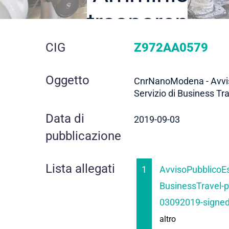
trasparente
dettaglio
CIG
Z972AA0579
gara
Oggetto
CnrNanoModena - Avviso
Servizio di Business Tr
Data di
2019-09-03
pubblicazione
Lista allegati
1
AvvisoPubblicoEs
BusinessTravel-p
03092019-signed
altro