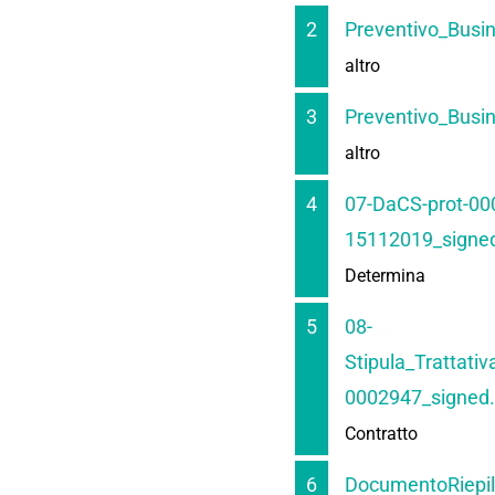
2
Preventivo_Busin
altro
3
Preventivo_Busi
altro
4
07-DaCS-prot-00
15112019_signed
Determina
5
08-
Stipula_Trattati
0002947_signed.
Contratto
6
DocumentoRiepil