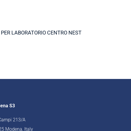
E PER LABORATORIO CENTRO NEST
ena S3
 Campi 213/A
5 Modena, Italy