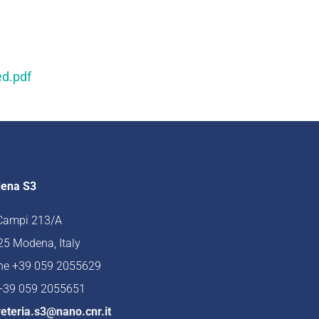
ed.pdf
ena S3
 Campi 213/A
5 Modena, Italy
ne +39 059 2055629
 +39 059 2055651
eteria.s3@nano.cnr.it