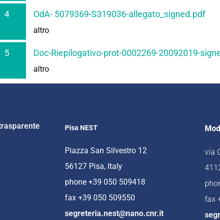
4
OdA- 5079369-S319036-allegato_signed.pdf
altro
5
Doc-Riepilogativo-prot-0002269-20092019-sign
altro
trasparente
Pisa NEST
Mod
Piazza San Silvestro 12
via
56127 Pisa, Italy
4112
phone +39 050 509418
pho
fax +39 050 509550
fax
segreteria.nest@nano.cnr.it
segr