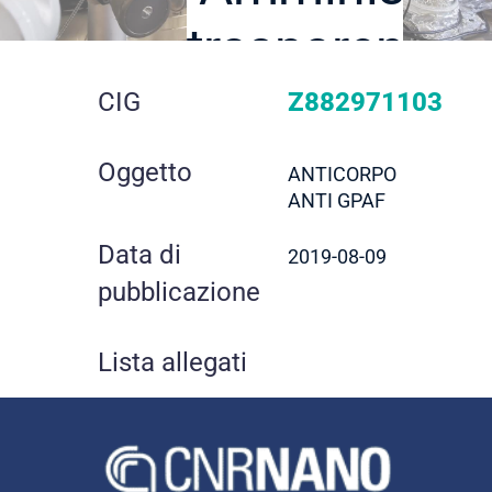
trasparente
dettaglio
CIG
Z882971103
gara
Oggetto
ANTICORPO
ANTI GPAF
Data di
2019-08-09
pubblicazione
Lista allegati