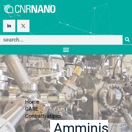
Home
GARE
Contratti atipici
Amministraz