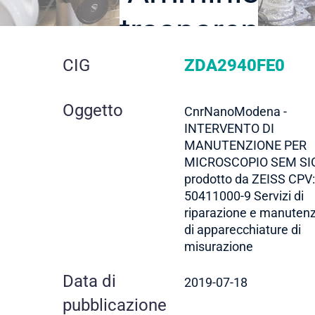
trasparente
dettaglio
CIG
ZDA2940FE0
gara
Oggetto
CnrNanoModena -
INTERVENTO DI
MANUTENZIONE PER
MICROSCOPIO SEM S
prodotto da ZEISS CPV:
50411000-9 Servizi di
riparazione e manuten
di apparecchiature di
misurazione
Data di
2019-07-18
pubblicazione