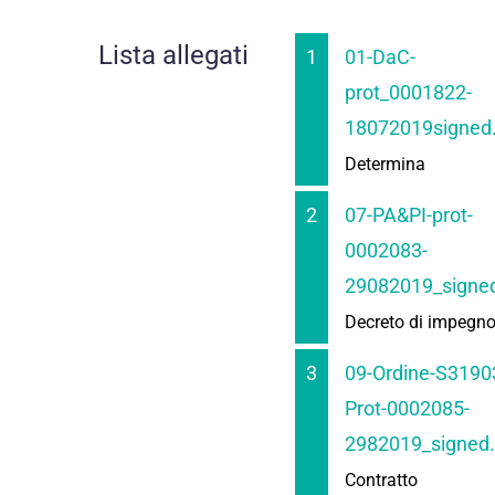
Lista allegati
1
01-DaC-
prot_0001822-
18072019signed
Determina
2
07-PA&PI-prot-
0002083-
29082019_signed
Decreto di impegn
3
09-Ordine-S3190
Prot-0002085-
2982019_signed.
Contratto