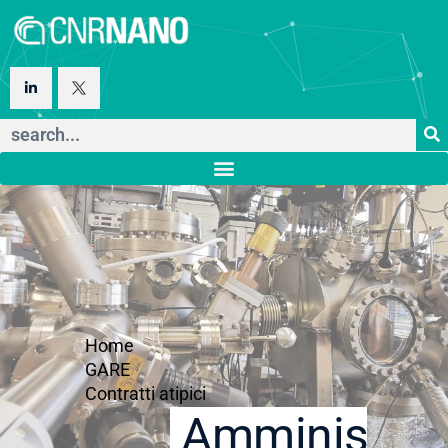
Home
GARE
Contratti atipici
Amministraz