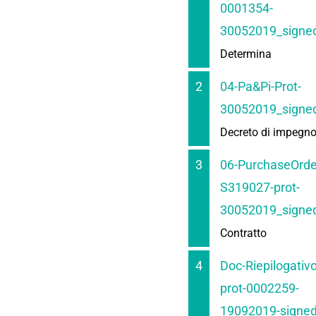
0001354-
30052019_signed
Determina
2
04-Pa&Pi-Prot-
30052019_signed
Decreto di impegn
3
06-PurchaseOrde
S319027-prot-
30052019_signed
Contratto
4
Doc-Riepilogativo
prot-0002259-
19092019-signed