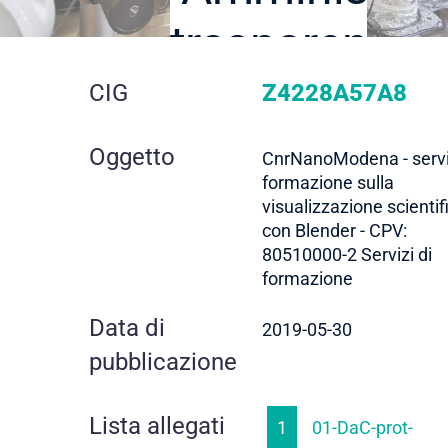
trasparente
dettaglio
CIG
Z4228A57A8
gara
Oggetto
CnrNanoModena - serviz
formazione sulla
visualizzazione scientif
con Blender - CPV:
80510000-2 Servizi di
formazione
Data di
2019-05-30
pubblicazione
Lista allegati
1
01-DaC-prot-