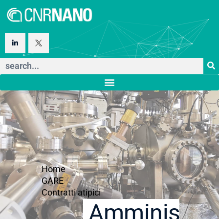
Home
GARE
Contratti atipici
Amministraz