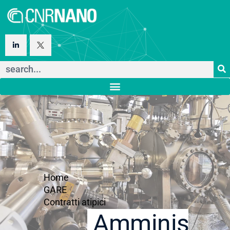
Home
GARE
Contratti atipici
Amministraz