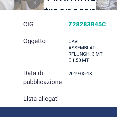
trasparente
dettaglio
CIG
Z28283B45C
gara
Oggetto
CAVI
ASSEMBLATI
RFLUNGH. 3 MT
E 1,50 MT
Data di
2019-05-13
pubblicazione
Lista allegati