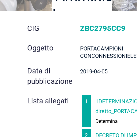
trasparente
dettaglio
CIG
ZBC2795CC9
gara
Oggetto
PORTACAMPIONI
CONCONNESSIONIELE
Data di
2019-04-05
pubblicazione
Lista allegati
1
1DETERMINAZIO
diretto_PORTAC
Determina
2
DECRETO DI IMP