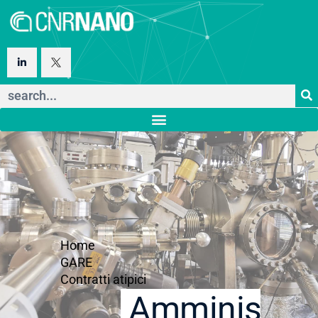
Home
GARE
Contratti atipici
Amministraz