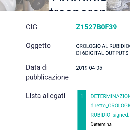
trasparente
dettaglio
CIG
Z1527B0F39
gara
Oggetto
OROLOGIO AL RUBIDI
DI 6DIGITAL OUTPUTS
Data di
2019-04-05
pubblicazione
Lista allegati
1
DETERMINAZION
diretto_OROLOGI
RUBIDIO_signed.
Determina