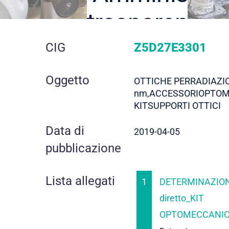
trasparente
dettaglio
CIG
Z5D27E3301
gara
Oggetto
OTTICHE PERRADIAZIO
nm,ACCESSORIOPTOM
KITSUPPORTI OTTICI
Data di
2019-04-05
pubblicazione
Lista allegati
1
DETERMINAZION
diretto_KIT
OPTOMECCANICA