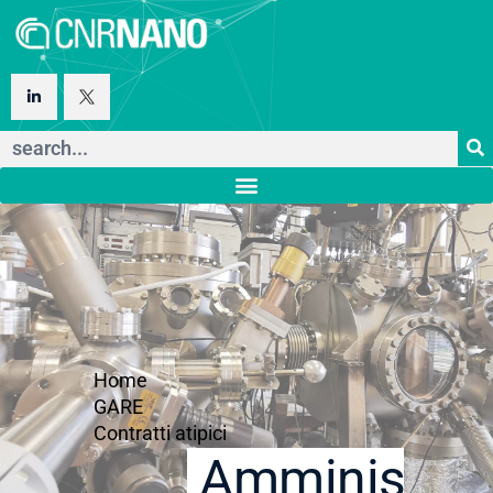
Home
GARE
Contratti atipici
Amministraz