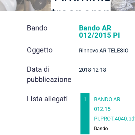
trasparente
dettaglio
Bando
Bando AR
012/2015 PI
contratto
Oggetto
Rinnovo AR TELESIO
Data di
2018-12-18
pubblicazione
Lista allegati
1
BANDO AR
012.15
PI.PROT.4040.pd
Bando