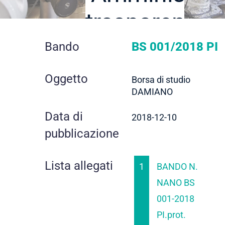
trasparente
dettaglio
Bando
BS 001/2018 PI
contratto
Oggetto
Borsa di studio
DAMIANO
Data di
2018-12-10
pubblicazione
Lista allegati
1
BANDO N.
NANO BS
001-2018
PI.prot.