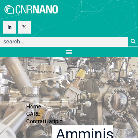
Home
GARE
Contratti atipici
Amministraz