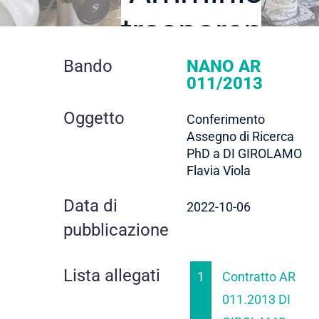
trasparente
dettaglio
Bando
NANO AR
011/2013
contratto
Oggetto
Conferimento
Assegno di Ricerca
PhD a DI GIROLAMO
Flavia Viola
Data di
2022-10-06
pubblicazione
Lista allegati
1
Contratto AR
011.2013 DI