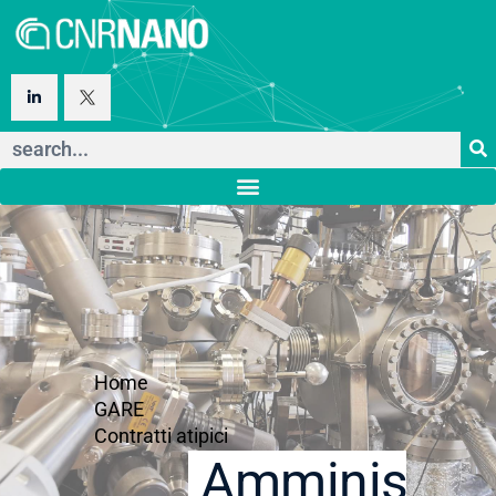
Home
GARE
Contratti atipici
Amministraz