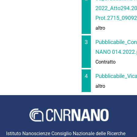
2022_Atto294.20
Prot.2715_09092
altro
3
Pubblicabile_Co
NANO 014.2022.
Contratto
4
Pubblicabile_Vic
altro
Istituto Nanoscienze Consiglio Nazionale delle Ricerche