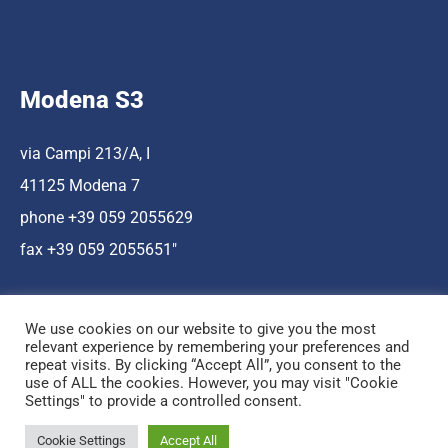
Modena S3
via Campi 213/A, I
41125 Modena 7
phone +39 059 2055629
fax +39 059 2055651″
We use cookies on our website to give you the most
relevant experience by remembering your preferences and
repeat visits. By clicking “Accept All”, you consent to the
use of ALL the cookies. However, you may visit "Cookie
Hosting a cura di Cnr Nano
Settings" to provide a controlled consent.
© Copyright Mediamo.net
Cookie Settings
Accept All