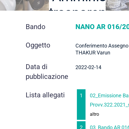
trasparente
dettaglio
Bando
NANO AR 016/20
contratto
Oggetto
Conferimento Assegno d
THAKUR Varun
Data di
2022-02-14
pubblicazione
Lista allegati
1
02_Emissione B
Provv.322.2021_
altro
2
03_Bando AR 01