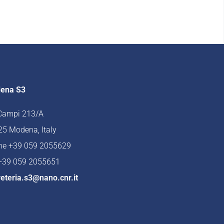
ena S3
 Campi 213/A
5 Modena, Italy
ne +39 059 2055629
 +39 059 2055651
eteria.s3@nano.cnr.it