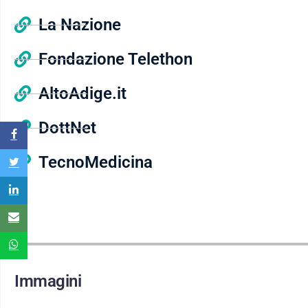
La Nazione
Fondazione Telethon
AltoAdige.it
DottNet
TecnoMedicina
Immagini