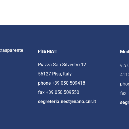
trasparente
Pisa NEST
Mod
Piazza San Silvestro 12
via
56127 Pisa, Italy
4112
phone +39 050 509418
pho
fax +39 050 509550
fax
segreteria.nest@nano.cnr.it
segr