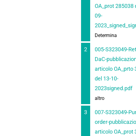
OA_prot 285038 d
09-
2023_signed_sig
Determina
2
005-S323049-Rett
DaC-pubblicazio
articolo OA_prto
del 13-10-
2023signed.pdf
altro
3
007-S323049-Pu
order-pubblicazi
articolo OA_prot