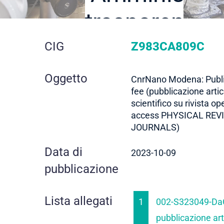
trasparente
dettaglio
CIG
Z983CA809C
gara
Oggetto
CnrNano Modena: Publ
fee (pubblicazione artic
scientifico su rivista op
access PHYSICAL REV
JOURNALS)
Data di
2023-10-09
pubblicazione
Lista allegati
1
002-S323049-Da
pubblicazione art