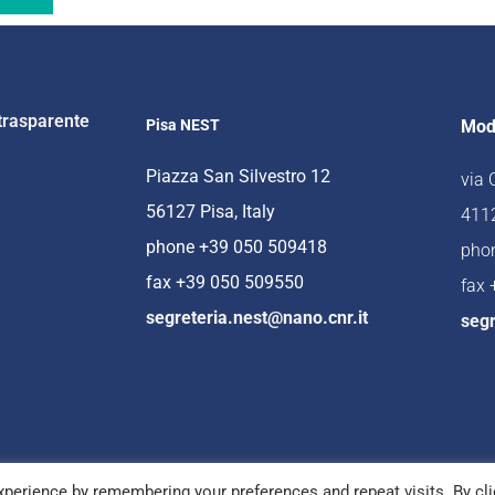
trasparente
Pisa NEST
Mod
Piazza San Silvestro 12
via
56127 Pisa, Italy
4112
phone +39 050 509418
pho
fax +39 050 509550
fax
segreteria.nest@nano.cnr.it
segr
perience by remembering your preferences and repeat visits. By cli