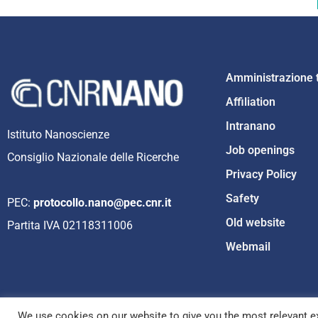
Amministrazione 
Affiliation
Intranano
Istituto Nanoscienze
Job openings
Consiglio Nazionale delle Ricerche
Privacy Policy
Safety
PEC:
protocollo.nano@pec.cnr.it
Old website
Partita IVA 02118311006
Webmail
We use cookies on our website to give you the most relevant ex