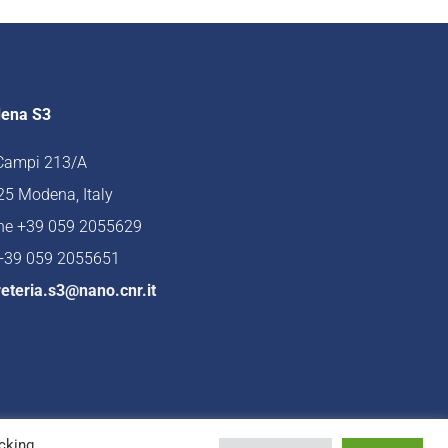
ena S3
 Campi 213/A
5 Modena, Italy
ne +39 059 2055629
 +39 059 2055651
eteria.s3@nano.cnr.it
cking