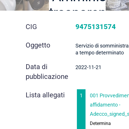
trasparente
dettaglio
CIG
9475131574
gara
Oggetto
Servizio di somministra
a tempo determinato
Data di
2022-11-21
pubblicazione
Lista allegati
1
001 Provvedime
affidamento -
Adecco_signed_s
Determina