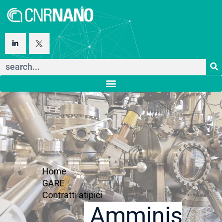
Home
GARE
Contratti atipici
Amministraz