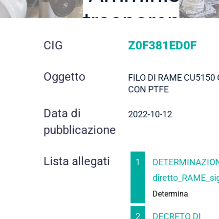
trasparente
dettaglio
CIG
Z0F381ED0F
gara
Oggetto
FILO DI RAME CU5150
CON PTFE
Data di
2022-10-12
pubblicazione
Lista allegati
1
DETERMINAZION
diretto_RAME_si
Determina
2
DECRETO DI