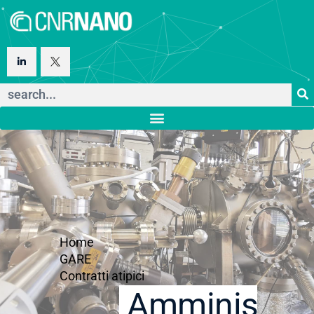
Home
GARE
Contratti atipici
Amministraz