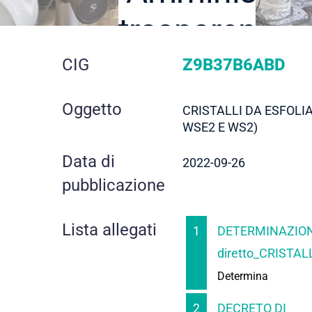
trasparente
dettaglio
CIG
Z9B37B6ABD
gara
Oggetto
CRISTALLI DA ESFOLI
WSE2 E WS2)
Data di
2022-09-26
pubblicazione
Lista allegati
1
DETERMINAZION
diretto_CRISTAL
Determina
2
DECRETO DI