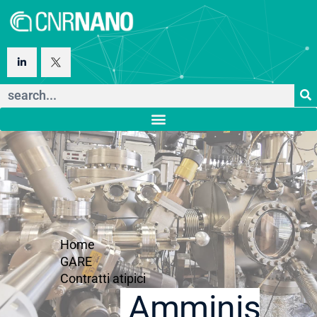
Home
GARE
Contratti atipici
Amministraz