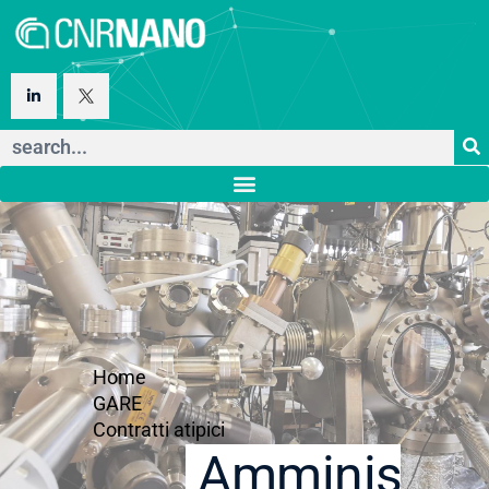
Home
GARE
Contratti atipici
Amministraz