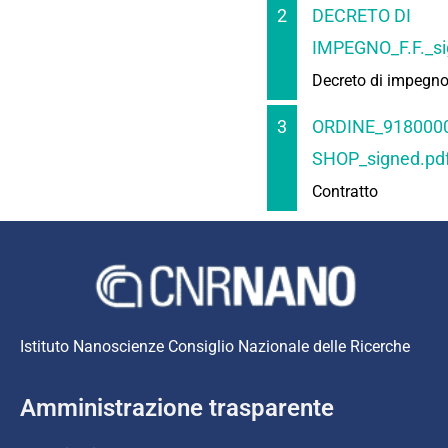
2
DECRETO DI
IMPEGNO_F.F._si
Decreto di impegn
3
ORDINE_91800
SHOP_signed.pd
Contratto
Istituto Nanoscienze Consiglio Nazionale delle Ricerche
Amministrazione trasparente