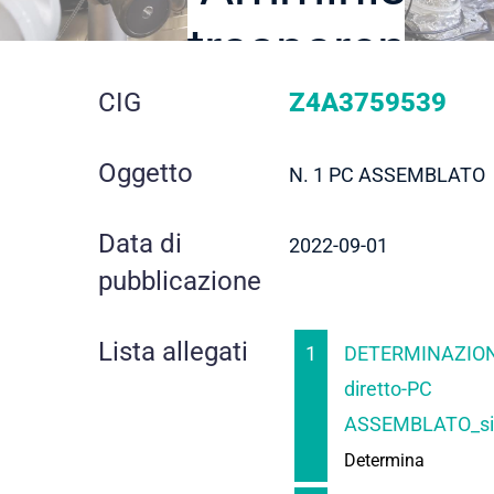
trasparente
dettaglio
CIG
Z4A3759539
gara
Oggetto
N. 1 PC ASSEMBLATO
Data di
2022-09-01
pubblicazione
Lista allegati
1
DETERMINAZION
diretto-PC
ASSEMBLATO_sig
Determina