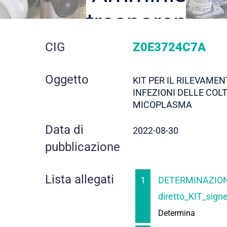
trasparente
dettaglio
CIG
Z0E3724C7A
gara
Oggetto
KIT PER IL RILEVAMEN
INFEZIONI DELLE COL
MICOPLASMA
Data di
2022-08-30
pubblicazione
Lista allegati
1
DETERMINAZION
diretto_KIT_sign
Determina