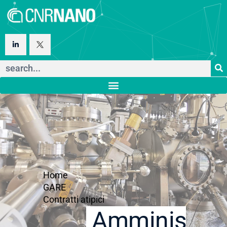
Home
GARE
Contratti atipici
Amministraz