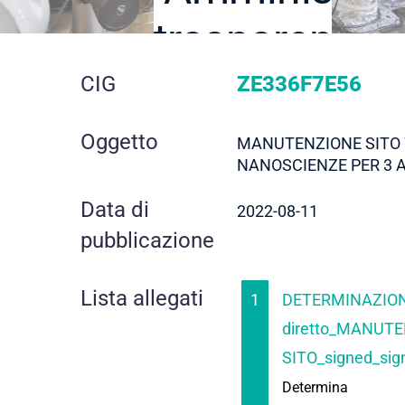
trasparente
dettaglio
CIG
ZE336F7E56
gara
Oggetto
MANUTENZIONE SITO 
NANOSCIENZE PER 3 
Data di
2022-08-11
pubblicazione
Lista allegati
1
DETERMINAZION
diretto_MANUT
SITO_signed_sig
Determina