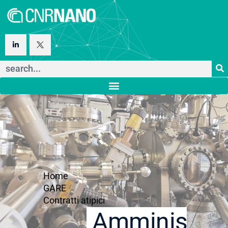
Home
GARE
Contratti atipici
Amministraz