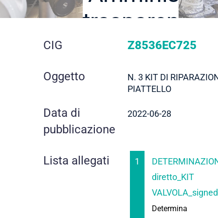
trasparente
dettaglio
CIG
Z8536EC725
gara
Oggetto
N. 3 KIT DI RIPARAZI
PIATTELLO
Data di
2022-06-28
pubblicazione
Lista allegati
1
DETERMINAZION
diretto_KIT
VALVOLA_signed
Determina