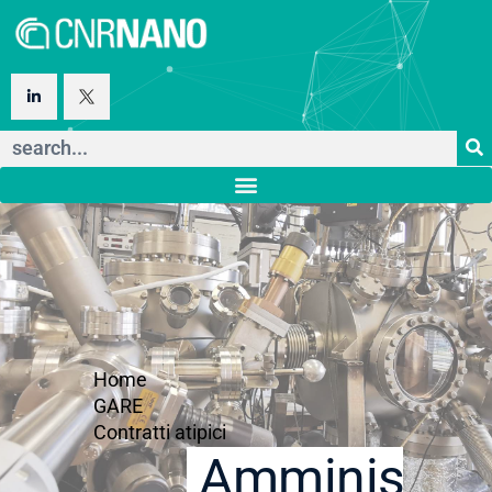
Home
GARE
Contratti atipici
Amministraz