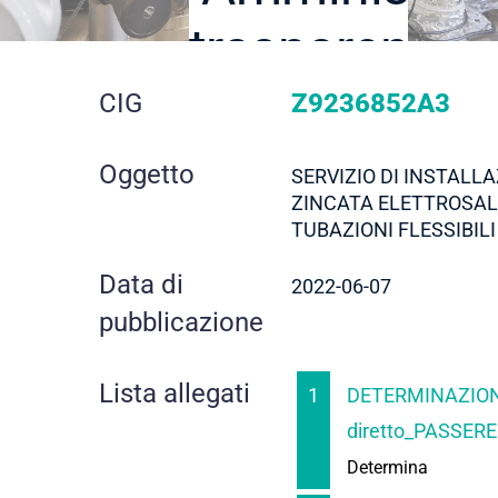
trasparente
dettaglio
CIG
Z9236852A3
gara
Oggetto
SERVIZIO DI INSTALL
ZINCATA ELETTROSAL
TUBAZIONI FLESSIBILI
Data di
2022-06-07
pubblicazione
Lista allegati
1
DETERMINAZION
diretto_PASSERE
Determina