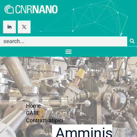
Home
GARE
Contratti atipici
Amministraz