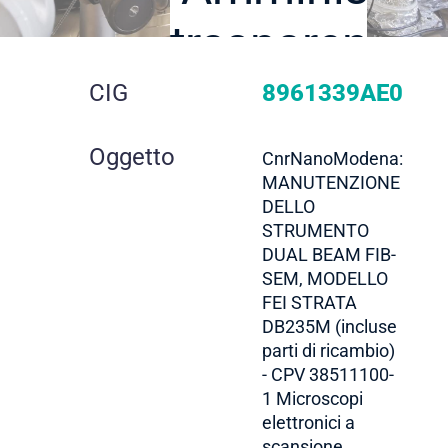
trasparente
dettaglio
CIG
8961339AE0
gara
Oggetto
CnrNanoModena:
MANUTENZIONE
DELLO
STRUMENTO
DUAL BEAM FIB-
SEM, MODELLO
FEI STRATA
DB235M (incluse
parti di ricambio)
- CPV 38511100-
1 Microscopi
elettronici a
scansione