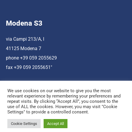
Modena S3
via Campi 213/A, I
41125 Modena 7
phone +39 059 2055629
fax +39 059 2055651″
We use cookies on our website to give you the most
relevant experience by remembering your preferences and
repeat visits. By clicking “Accept All”, you consent to the
use of ALL the cookies. However, you may visit "Cookie
Hosting a cura di Cnr Nano
Settings" to provide a controlled consent.
© Copyright Mediamo.net
Cookie Settings
Accept All