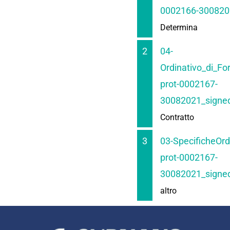
0002166-300820
Determina
2
04-
Ordinativo_di_Fo
prot-0002167-
30082021_signed
Contratto
3
03-SpecificheOr
prot-0002167-
30082021_signed
altro