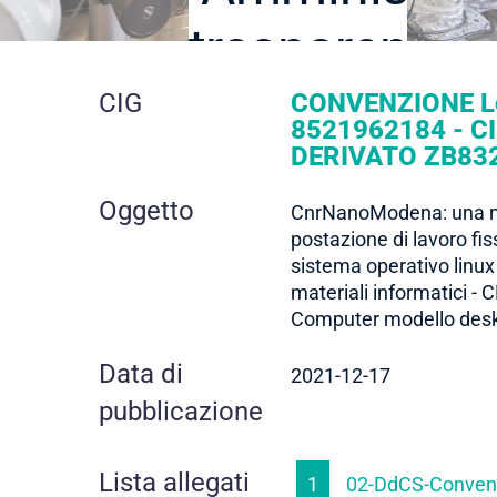
trasparente
dettaglio
CIG
CONVENZIONE Lo
8521962184 - C
DERIVATO ZB83
gara
Oggetto
CnrNanoModena: una 
postazione di lavoro fi
sistema operativo linux 
materiali informatici -
Computer modello desk
Data di
2021-12-17
pubblicazione
Lista allegati
1
02-DdCS-Convenz