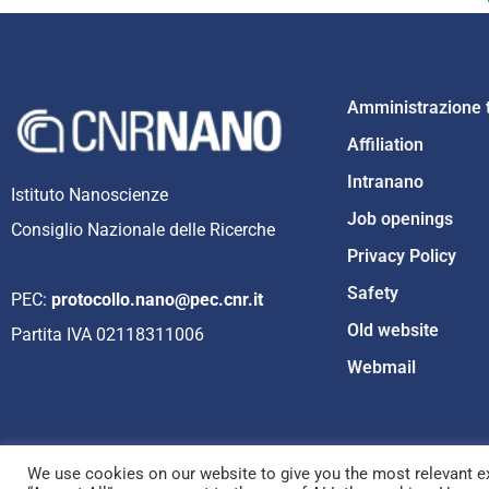
Amministrazione 
Affiliation
Intranano
Istituto Nanoscienze
Job openings
Consiglio Nazionale delle Ricerche
Privacy Policy
Safety
PEC:
protocollo.nano@pec.cnr.it
Old website
Partita IVA 02118311006
Webmail
We use cookies on our website to give you the most relevant ex