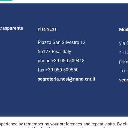
trasparente
Pisa NEST
Mod
Piazza San Silvestro 12
via
56127 Pisa, Italy
4112
phone +39 050 509418
pho
fax +39 050 509550
fax
segreteria.nest@nano.cnr.it
segr
perience by remembering your preferences and repeat visits. By cli