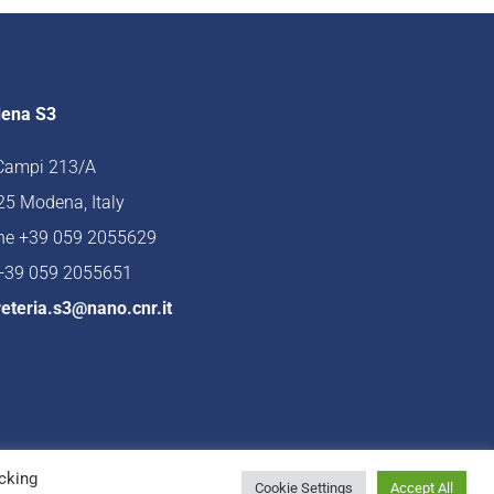
ena S3
 Campi 213/A
5 Modena, Italy
ne +39 059 2055629
 +39 059 2055651
eteria.s3@nano.cnr.it
cking
Cookie Settings
Accept All