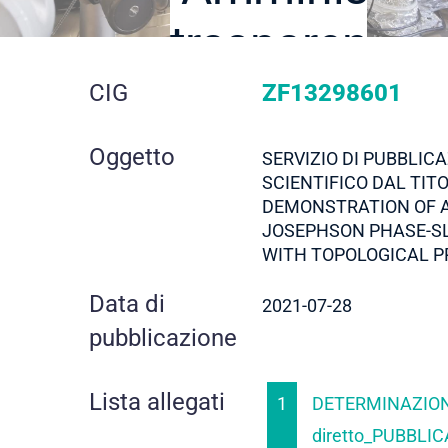
trasparente
dettaglio
CIG
ZF13298601
gara
Oggetto
SERVIZIO DI PUBBLIC
SCIENTIFICO DAL TIT
DEMONSTRATION OF A
JOSEPHSON PHASE-S
WITH TOPOLOGICAL P
Data di
2021-07-28
pubblicazione
Lista allegati
1
DETERMINAZION
diretto_PUBBLIC