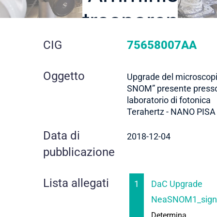
trasparente
dettaglio
CIG
75658007AA
gara
Oggetto
Upgrade del microscopi
SNOM” presente presso
laboratorio di fotonica
Terahertz - NANO PISA
Data di
2018-12-04
pubblicazione
Lista allegati
1
DaC Upgrade
NeaSNOM1_sign
Determina