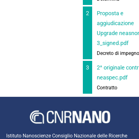
2
Proposta e
aggiudicazione
Upgrade neasno
3_signed.pdf
Decreto di impegn
3
2^ originale cont
neaspec.pdf
Contratto
Istituto Nanoscienze Consiglio Nazionale delle Ricerche