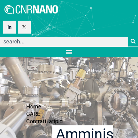
Home
GARE
Contratti atipici
Amministraz