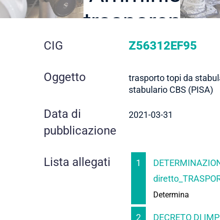
trasparente
dettaglio
CIG
Z56312EF95
gara
Oggetto
trasporto topi da stabu
stabulario CBS (PISA)
Data di
2021-03-31
pubblicazione
Lista allegati
1
DETERMINAZION
diretto_TRASPOR
Determina
2
DECRETO DI IMP