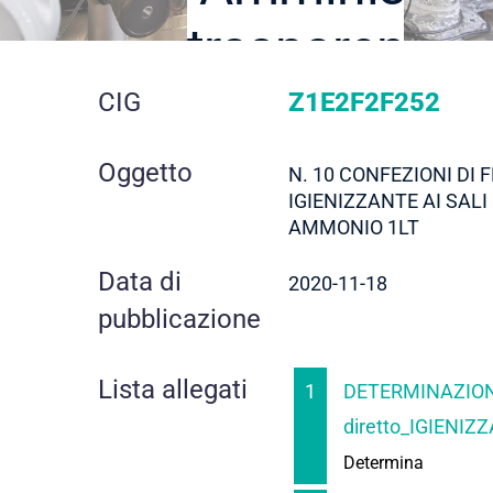
trasparente
dettaglio
CIG
Z1E2F2F252
gara
Oggetto
N. 10 CONFEZIONI DI 
IGIENIZZANTE AI SALI
AMMONIO 1LT
Data di
2020-11-18
pubblicazione
Lista allegati
1
DETERMINAZION
diretto_IGIENIZ
Determina