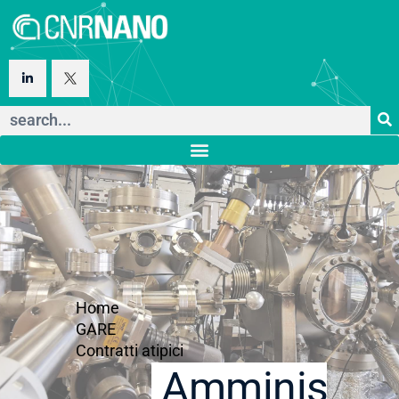
Home
GARE
Contratti atipici
Amministraz