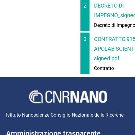
2
DECRETO DI
IMPEGNO_signed
Decreto di impegn
3
CONTRATTO 915
APOLAB SCIENTI
signed.pdf
Contratto
Istituto Nanoscienze Consiglio Nazionale delle Ricerche
Amministrazione trasparente