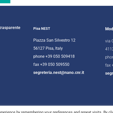
trasparente
Pisa NEST
Mod
Piazza San Silvestro 12
via
56127 Pisa, Italy
4112
phone +39 050 509418
pho
fax +39 050 509550
fax
segreteria.nest@nano.cnr.it
segr
perience by remembering your preferences and repeat visits. By cli