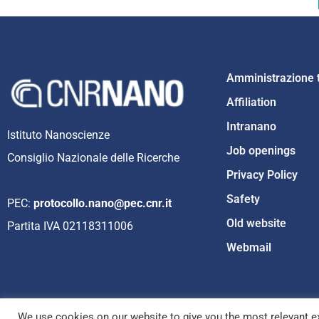
Amministrazione 
Affiliation
Intranano
Istituto Nanoscienze
Job openings
Consiglio Nazionale delle Ricerche
Privacy Policy
Safety
PEC:
protocollo.nano@pec.cnr.it
Old website
Partita IVA 02118311006
Webmail
We use cookies on our website to give you the most relevant ex