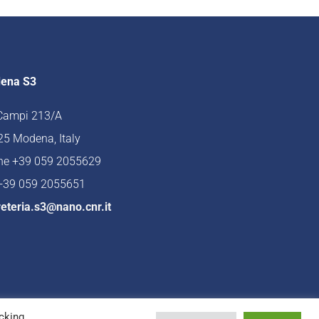
ena S3
 Campi 213/A
5 Modena, Italy
ne +39 059 2055629
 +39 059 2055651
eteria.s3@nano.cnr.it
cking