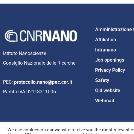
Amministrazione 
Affiliation
Intranano
Istituto Nanoscienze
Job openings
Consiglio Nazionale delle Ricerche
Privacy Policy
Safety
PEC:
protocollo.nano@pec.cnr.it
Old website
Partita IVA 02118311006
Webmail
We use cookies on our website to give you the most relevant ex