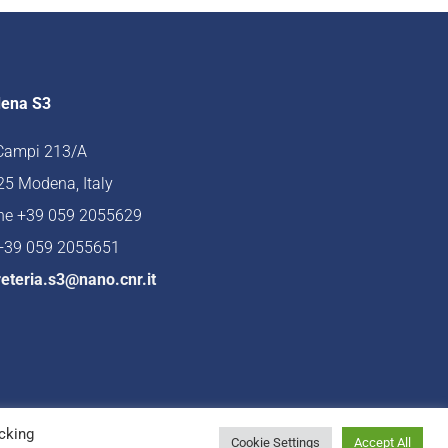
ena S3
 Campi 213/A
5 Modena, Italy
ne +39 059 2055629
 +39 059 2055651
eteria.s3@nano.cnr.it
cking
Cookie Settings
Accept All