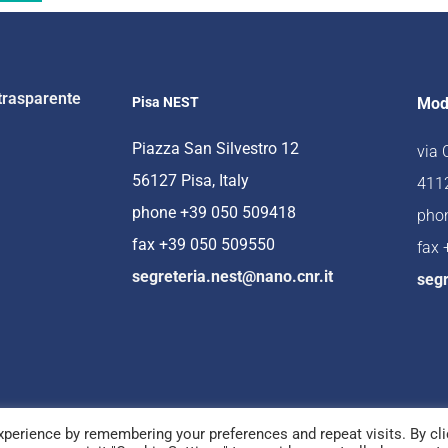
trasparente
Pisa NEST
Mod
Piazza San Silvestro 12
via
56127 Pisa, Italy
4112
phone +39 050 509418
pho
fax +39 050 509550
fax
segreteria.nest@nano.cnr.it
segr
perience by remembering your preferences and repeat visits. By cli