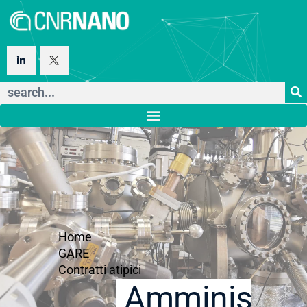
Home
GARE
Contratti atipici
Amministraz