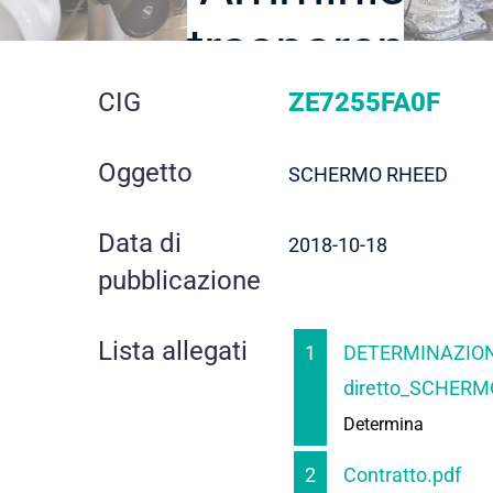
trasparente
dettaglio
CIG
ZE7255FA0F
gara
Oggetto
SCHERMO RHEED
Data di
2018-10-18
pubblicazione
Lista allegati
1
DETERMINAZION
diretto_SCHERM
Determina
2
Contratto.pdf