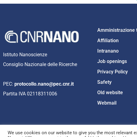
Amministrazione 
Affiliation
Intranano
Istituto Nanoscienze
Job openings
Consiglio Nazionale delle Ricerche
Privacy Policy
Safety
PEC:
protocollo.nano@pec.cnr.it
Old website
Partita IVA 02118311006
Webmail
We use cookies on our website to give you the most relevant ex