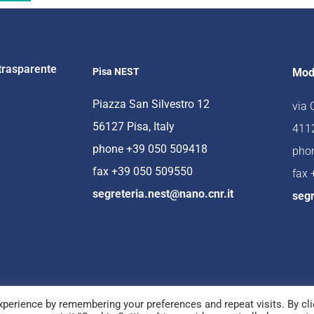
trasparente
Pisa NEST
Mod
Piazza San Silvestro 12
via
56127 Pisa, Italy
4112
phone +39 050 509418
pho
fax +39 050 509550
fax
segreteria.nest@nano.cnr.it
segr
perience by remembering your preferences and repeat visits. By cli