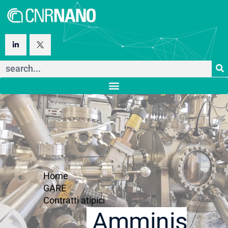
Home
GARE
Contratti atipici
Amministraz