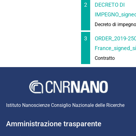
2
DECRETO DI
IMPEGNO_signed
Decreto di impegn
3
ORDER_2019-25
France_signed_s
Contratto
Istituto Nanoscienze Consiglio Nazionale delle Ricerche
Amministrazione trasparente