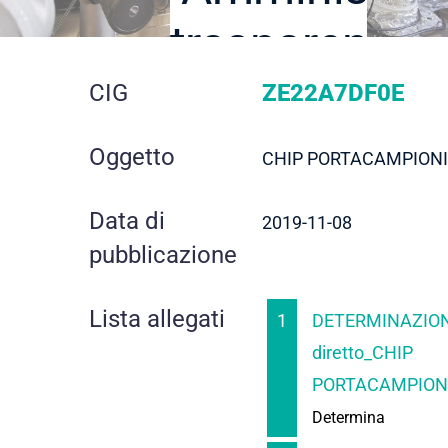
trasparente
dettaglio
CIG
ZE22A7DF0E
gara
Oggetto
CHIP PORTACAMPIONI
Data di
2019-11-08
pubblicazione
Lista allegati
1
DETERMINAZION
diretto_CHIP
PORTACAMPIONI_
Determina