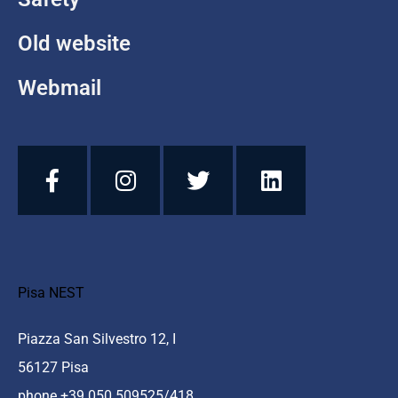
Old website
Webmail
Pisa NEST
Piazza San Silvestro 12, I
56127 Pisa
phone +39 050 509525/418