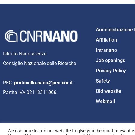
Amministrazione 
Affiliation
Intranano
Istituto Nanoscienze
Job openings
Consiglio Nazionale delle Ricerche
Privacy Policy
Safety
PEC:
protocollo.nano@pec.cnr.it
Old website
Partita IVA 02118311006
Webmail
We use cookies on our website to give you the most relevant ex