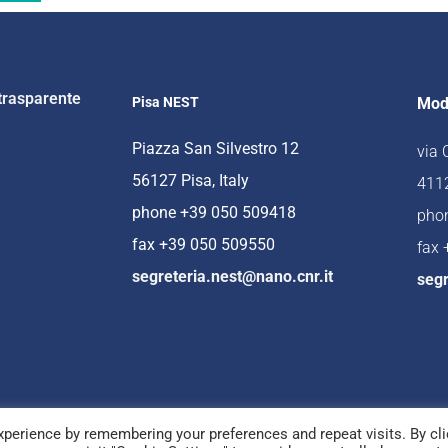
trasparente
Pisa NEST
Mod
Piazza San Silvestro 12
via
56127 Pisa, Italy
4112
phone +39 050 509418
pho
fax +39 050 509550
fax
segreteria.nest@nano.cnr.it
segr
perience by remembering your preferences and repeat visits. By cli