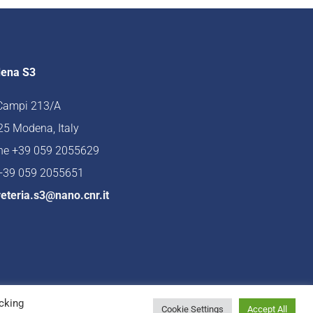
ena S3
 Campi 213/A
5 Modena, Italy
ne +39 059 2055629
 +39 059 2055651
eteria.s3@nano.cnr.it
cking
Cookie Settings
Accept All