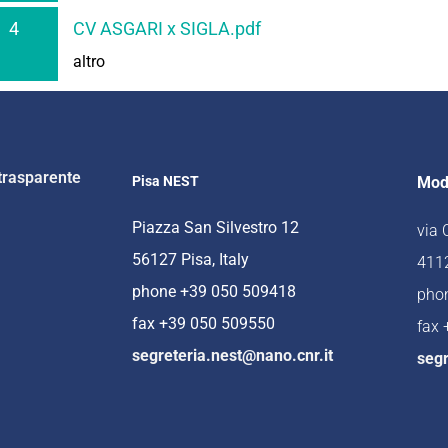
4
CV ASGARI x SIGLA.pdf
altro
trasparente
Pisa NEST
Mod
Piazza San Silvestro 12
via
56127 Pisa, Italy
4112
phone +39 050 509418
pho
fax +39 050 509550
fax
segreteria.nest@nano.cnr.it
segr