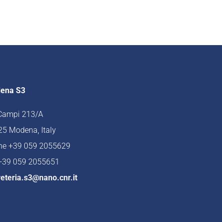
ena S3
 Campi 213/A
5 Modena, Italy
ne +39 059 2055629
 +39 059 2055651
eteria.s3@nano.cnr.it