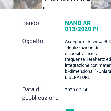
trasparente
dettaglio
Bando
NANO AR
013/2020 PI
contratto
Oggetto
Assegno di Ricerca Ph
"Realizzazione di
dispositivi laser a
frequenze Terahertz ed
integrazione con materi
bi-dimensionali" -Chiar
LIBERATORE
Data di
2020-07-24
pubblicazione