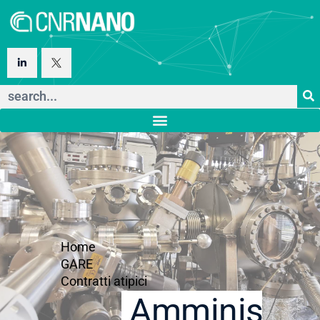
Home
GARE
Contratti atipici
Amministraz