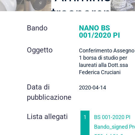
trasparente
dettaglio
Bando
NANO BS
001/2020 PI
contratto
Oggetto
Conferimento Assegno 
1 borsa di studio per
laureati alla Dott.ssa
Federica Cruciani
Data di
2020-04-14
pubblicazione
Lista allegati
1
BS 001-2020 PI
Bando_signed Pr