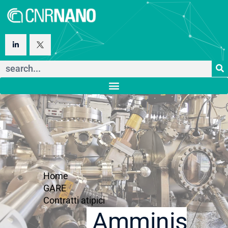
Home
GARE
Contratti atipici
Amministraz