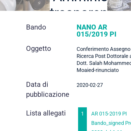
trasparente
dettaglio
Bando
NANO AR
015/2019 PI
contratto
Oggetto
Conferimento Assegno 
Ricerca Post Dottorale 
Dott. Salah Mohamme
Moaied-rinunciato
Data di
2020-02-27
pubblicazione
Lista allegati
1
AR 015-2019 PI
Bando_signed Pr