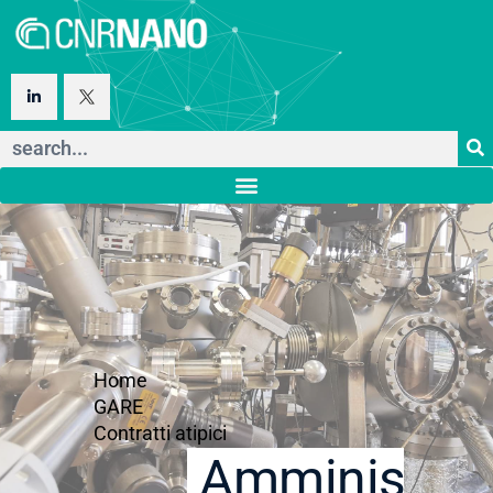
Home
GARE
Contratti atipici
Amministraz