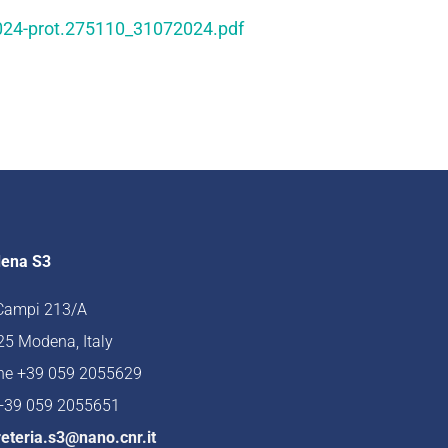
024-prot.275110_31072024.pdf
ena S3
 Campi 213/A
5 Modena, Italy
ne +39 059 2055629
 +39 059 2055651
eteria.s3@nano.cnr.it