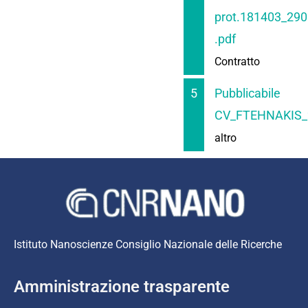
prot.181403_29
.pdf
Contratto
5
Pubblicabile
CV_FTEHNAKIS_
altro
Istituto Nanoscienze Consiglio Nazionale delle Ricerche
Amministrazione trasparente