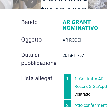
trasparente
dettaglio
Bando
AR GRANT
NOMINATIVO
contratto
Oggetto
AR ROCCI
Data di
2018-11-07
pubblicazione
Lista allegati
1
1. Contratto AR
Rocci x SIGLA.pd
Contratto
2
Atto conferimen