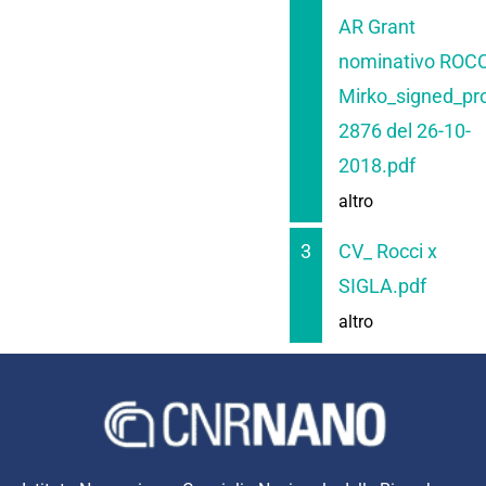
AR Grant
nominativo ROCC
Mirko_signed_pro
2876 del 26-10-
2018.pdf
altro
3
CV_ Rocci x
SIGLA.pdf
altro