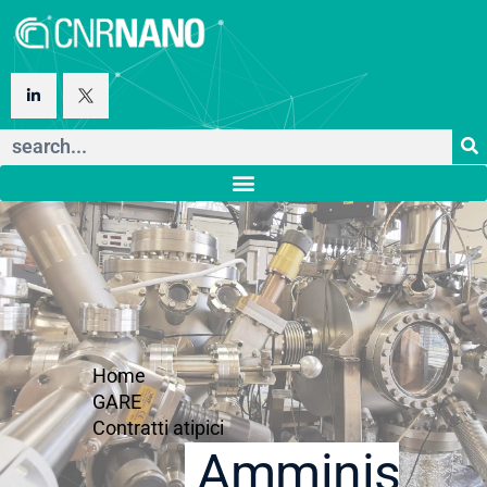
Home
GARE
Contratti atipici
Amministraz